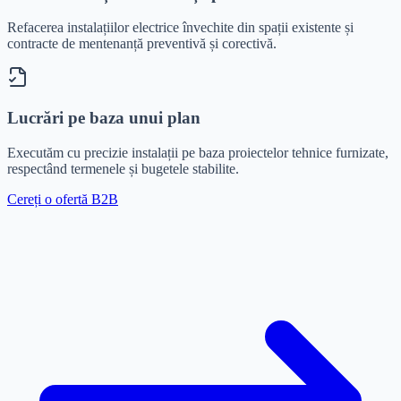
Refacerea instalațiilor electrice învechite din spații existente și
contracte de mentenanță preventivă și corectivă.
Lucrări pe baza unui plan
Executăm cu precizie instalații pe baza proiectelor tehnice furnizate,
respectând termenele și bugetele stabilite.
Cereți o ofertă B2B