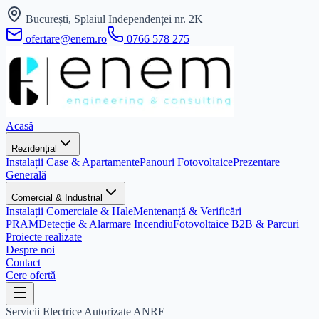
București, Splaiul Independenței nr. 2K
ofertare@enem.ro
0766 578 275
Acasă
Rezidențial
Instalații Case & Apartamente
Panouri Fotovoltaice
Prezentare
Generală
Comercial & Industrial
Instalații Comerciale & Hale
Mentenanță & Verificări
PRAM
Detecție & Alarmare Incendiu
Fotovoltaice B2B & Parcuri
Proiecte realizate
Despre noi
Contact
Cere ofertă
Servicii Electrice Autorizate ANRE